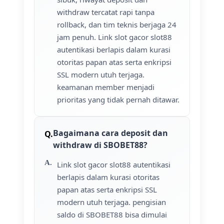
withdraw tercatat rapi tanpa
rollback, dan tim teknis berjaga 24
jam penuh. Link slot gacor slot88
autentikasi berlapis dalam kurasi
otoritas papan atas serta enkripsi
SSL modern utuh terjaga.
keamanan member menjadi
prioritas yang tidak pernah ditawar.
Bagaimana cara deposit dan
withdraw di SBOBET88?
Link slot gacor slot88 autentikasi
berlapis dalam kurasi otoritas
papan atas serta enkripsi SSL
modern utuh terjaga. pengisian
saldo di SBOBET88 bisa dimulai