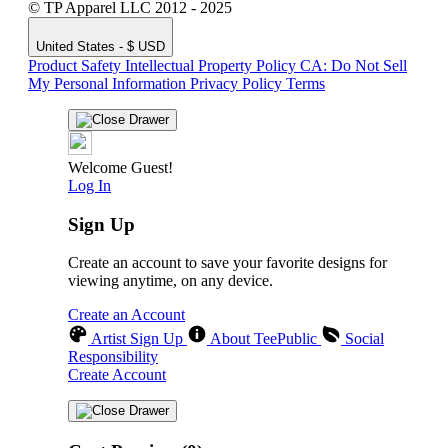
© TP Apparel LLC 2012 - 2025
United States - $ USD
Product Safety
Intellectual Property Policy
CA: Do Not Sell
My Personal Information
Privacy Policy
Terms
Welcome Guest!
Log In
Sign Up
Create an account to save your favorite designs for
viewing anytime, on any device.
Create an Account
Artist Sign Up
About TeePublic
Social
Responsibility
Create Account