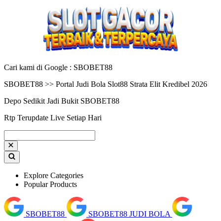
Cari kami di Google : SBOBET88
SBOBET88 >> Portal Judi Bola Slot88 Strata Elit Kredibel 2026
Depo Sedikit Jadi Bukit SBOBET88
Rtp Terupdate Live Setiap Hari
Explore Categories
Popular Products
SBOBET88
SBOBET88 JUDI BOLA