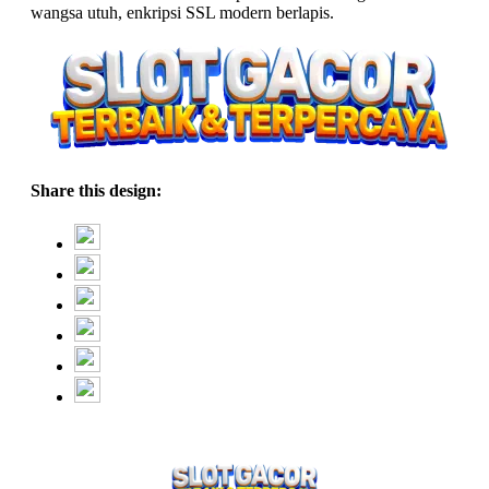
wangsa utuh, enkripsi SSL modern berlapis.
Share this design: