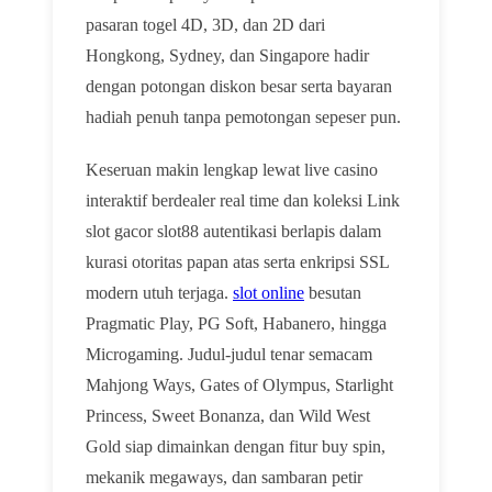
pasaran togel 4D, 3D, dan 2D dari
Hongkong, Sydney, dan Singapore hadir
dengan potongan diskon besar serta bayaran
hadiah penuh tanpa pemotongan sepeser pun.
Keseruan makin lengkap lewat live casino
interaktif berdealer real time dan koleksi Link
slot gacor slot88 autentikasi berlapis dalam
kurasi otoritas papan atas serta enkripsi SSL
modern utuh terjaga.
slot online
besutan
Pragmatic Play, PG Soft, Habanero, hingga
Microgaming. Judul-judul tenar semacam
Mahjong Ways, Gates of Olympus, Starlight
Princess, Sweet Bonanza, dan Wild West
Gold siap dimainkan dengan fitur buy spin,
mekanik megaways, dan sambaran petir