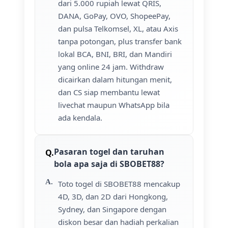
dari 5.000 rupiah lewat QRIS,
DANA, GoPay, OVO, ShopeePay,
dan pulsa Telkomsel, XL, atau Axis
tanpa potongan, plus transfer bank
lokal BCA, BNI, BRI, dan Mandiri
yang online 24 jam. Withdraw
dicairkan dalam hitungan menit,
dan CS siap membantu lewat
livechat maupun WhatsApp bila
ada kendala.
Pasaran togel dan taruhan
bola apa saja di SBOBET88?
Toto togel di SBOBET88 mencakup
4D, 3D, dan 2D dari Hongkong,
Sydney, dan Singapore dengan
diskon besar dan hadiah perkalian