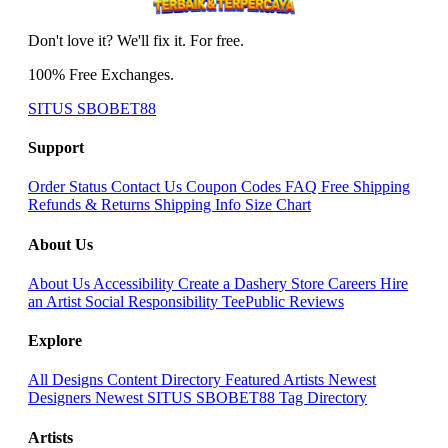
Don't love it? We'll fix it. For free.
100% Free Exchanges.
SITUS SBOBET88
Support
Order Status
Contact Us
Coupon Codes
FAQ
Free Shipping
Refunds & Returns
Shipping Info
Size Chart
About Us
About Us
Accessibility
Create a Dashery Store
Careers
Hire
an Artist
Social Responsibility
TeePublic Reviews
Explore
All Designs
Content Directory
Featured Artists
Newest
Designers
Newest SITUS SBOBET88
Tag Directory
Artists