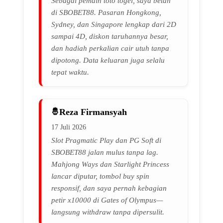
Sebagai pemain toto togel, saya betah
di SBOBET88. Pasaran Hongkong,
Sydney, dan Singapore lengkap dari 2D
sampai 4D, diskon taruhannya besar,
dan hadiah perkalian cair utuh tanpa
dipotong. Data keluaran juga selalu
tepat waktu.
Reza Firmansyah
17 Juli 2026
Slot Pragmatic Play dan PG Soft di
SBOBET88 jalan mulus tanpa lag.
Mahjong Ways dan Starlight Princess
lancar diputar, tombol buy spin
responsif, dan saya pernah kebagian
petir x10000 di Gates of Olympus—
langsung withdraw tanpa dipersulit.