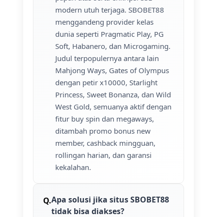
modern utuh terjaga. SBOBET88
menggandeng provider kelas
dunia seperti Pragmatic Play, PG
Soft, Habanero, dan Microgaming.
Judul terpopulernya antara lain
Mahjong Ways, Gates of Olympus
dengan petir x10000, Starlight
Princess, Sweet Bonanza, dan Wild
West Gold, semuanya aktif dengan
fitur buy spin dan megaways,
ditambah promo bonus new
member, cashback mingguan,
rollingan harian, dan garansi
kekalahan.
Apa solusi jika situs SBOBET88
tidak bisa diakses?