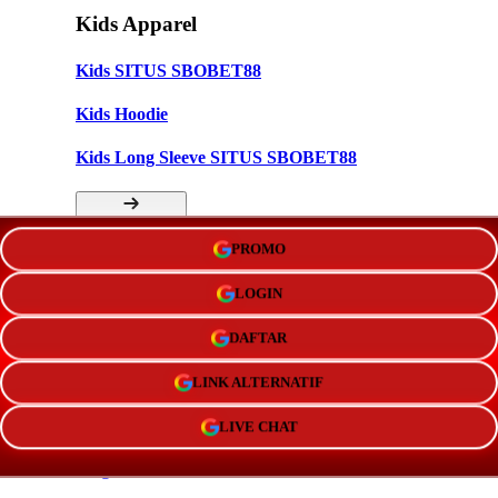
Kids Apparel
Kids SITUS SBOBET88
Kids Hoodie
Kids Long Sleeve SITUS SBOBET88
Back To Menu
PROMO
Accessories
LOGIN
Hats
DAFTAR
New!
LINK ALTERNATIF
Stickers
LIVE CHAT
Magnets