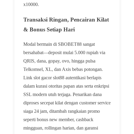
x10000.
Transaksi Ringan, Pencairan Kilat
& Bonus Setiap Hari
Modal bermain di SBOBET88 sangat
bersahabat—deposit mulai 5.000 rupiah via
QRIS, dana, gopay, ovo, hingga pulsa
Telkomsel, XL, dan Axis bebas potongan.
Link slot gacor slot88 autentikasi berlapis
dalam kurasi otoritas papan atas serta enkripsi
SSL modern utuh terjaga. Penarikan dana
diproses secepat kilat dengan customer service
siaga 24 jam, ditambah rangkaian promo
seperti bonus new member, cashback
mingguan, rollingan harian, dan garansi