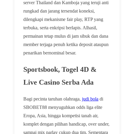
server Thailand dan Kamboja yang teruji anti
rungkad dan jarang tersendat koneksi,
dilengkapi mekanisme fair play, RTP yang
terbuka, serta enkripsi berlapis. Alhasil,
permainan tetap mulus di jam sibuk dan dana
member terjaga penuh ketika deposit ataupun
penarikan bernominal besar.
Sportsbook, Togel 4D &
Live Casino Serba Ada
Bagi pecinta taruhan olahraga,
judi bola
di
SBOBET88 menyuguhkan odds liga elite
Eropa, Asia, hingga kompetisi tanah air,
komplet dengan pilihan handicap, over under,
sampai mix parlay cukup dua tim. Sementara