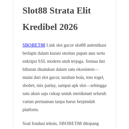
Slot88 Strata Elit
Kredibel 2026
SBOBET88
Link slot gacor slot88 autentikasi
berlapis dalam kurasi otoritas papan atas serta
enkripsi SSL modern utuh terjaga. Semua lini
hiburan disatukan dalam satu ekosistem—
mulai dari slot gacor, taruhan bola, toto togel,
sbobet, mix parlay, sampai apk slot—sehingga
satu akun saja cukup untuk menikmati seluruh
varian permainan tanpa harus berpindah
platform.
Soal fondasi teknis, SBOBET88 ditopang