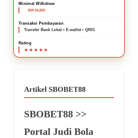
Minimal Withdraw
IDR 50,000
Transaksi Pembayaran
Transfer Bank Lokal • E-wallet • QRIS
Rating
Artikel SBOBET88
SBOBET88 >>
Portal Judi Bola