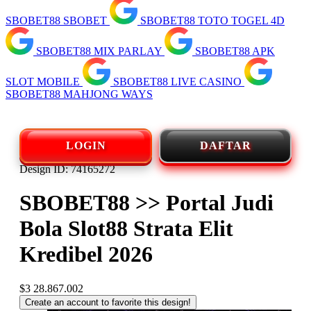
SBOBET88 SBOBET
SBOBET88 TOTO TOGEL 4D
SBOBET88 MIX PARLAY
SBOBET88 APK
SLOT MOBILE
SBOBET88 LIVE CASINO
SBOBET88 MAHJONG WAYS
LOGIN
DAFTAR
Design ID: 74165272
SBOBET88 >> Portal Judi
Bola Slot88 Strata Elit
Kredibel 2026
$3
28.867.002
Create an account to favorite this design!