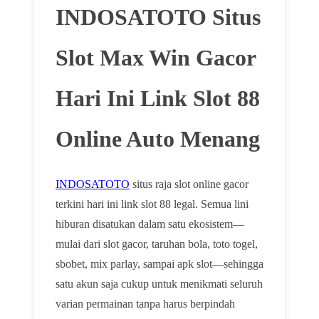
INDOSATOTO Situs
Slot Max Win Gacor
Hari Ini Link Slot 88
Online Auto Menang
INDOSATOTO
situs raja slot online gacor
terkini hari ini link slot 88 legal. Semua lini
hiburan disatukan dalam satu ekosistem—
mulai dari slot gacor, taruhan bola, toto togel,
sbobet, mix parlay, sampai apk slot—sehingga
satu akun saja cukup untuk menikmati seluruh
varian permainan tanpa harus berpindah