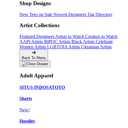
Shop Designs
New Tees on Sale
Newest Designers
Tag Directory
Artist Collections
Featured Designers
Artists to Watch
Creators to Watch
AAPI Artists
BIPOC Artists
Black Artists
Celebrate
Women Artists
LGBTQIA Artists
Ukrainian Artists
Back To Menu
Adult Apparel
SITUS INDOSATOTO
Shorts
New!
Hoodies