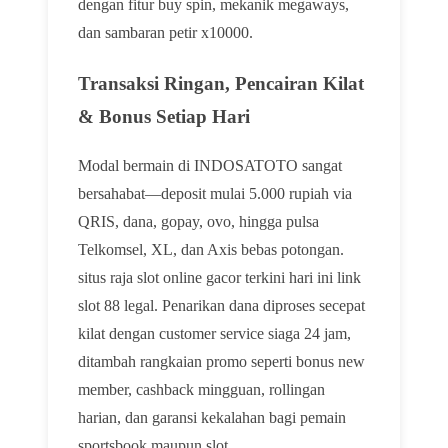
dengan fitur buy spin, mekanik megaways,
dan sambaran petir x10000.
Transaksi Ringan, Pencairan Kilat
& Bonus Setiap Hari
Modal bermain di INDOSATOTO sangat
bersahabat—deposit mulai 5.000 rupiah via
QRIS, dana, gopay, ovo, hingga pulsa
Telkomsel, XL, dan Axis bebas potongan.
situs raja slot online gacor terkini hari ini link
slot 88 legal. Penarikan dana diproses secepat
kilat dengan customer service siaga 24 jam,
ditambah rangkaian promo seperti bonus new
member, cashback mingguan, rollingan
harian, dan garansi kekalahan bagi pemain
sportsbook maupun slot.