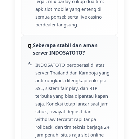
legal. mix parlay cukup dua tim;
apk slot mobile yang enteng di
semua ponsel; serta live casino
berdealer langsung.
Seberapa stabil dan aman
server INDOSATOTO?
INDOSATOTO beroperasi di atas
server Thailand dan Kamboja yang
anti rungkad, dilengkapi enkripsi
SSL, sistem fair play, dan RTP
terbuka yang bisa dipantau kapan
saja. Koneksi tetap lancar saat jam
sibuk, riwayat deposit dan
withdraw tercatat rapi tanpa
rollback, dan tim teknis berjaga 24
jam penuh. situs raja slot online