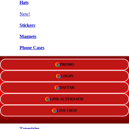
Hats
New!
Stickers
Magnets
Phone Cases
Pins
PROMO
Totes
LOGIN
Back To Menu
DAFTAR
LINK ALTERNATIF
Home Goods
LIVE CHAT
Mugs
Tapestries