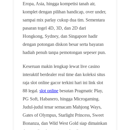
Eropa, Asia, hingga kompetisi tanah air,
komplet dengan pilihan handicap, over under,
sampai mix parlay cukup dua tim. Sementara
pasaran togel 4D, 3D, dan 2D dari
Hongkong, Sydney, dan Singapore hadir
dengan potongan diskon besar serta bayaran
hadiah penuh tanpa pemotongan sepeser pun.
Keseruan makin lengkap lewat live casino
interaktif berdealer real time dan koleksi situs
raja slot online gacor terkini hari ini link slot
88 legal.
slot online
besutan Pragmatic Play,
PG Soft, Habanero, hingga Microgaming.
Judul-judul tenar semacam Mahjong Ways,
Gates of Olympus, Starlight Princess, Sweet
Bonanza, dan Wild West Gold siap dimainkan