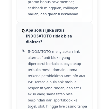
promo bonus new member,
cashback mingguan, rollingan
harian, dan garansi kekalahan.
Apa solusi jika situs
INDOSATOTO tidak bisa
diakses?
INDOSATOTO menyiapkan link
alternatif anti blokir yang
diperbarui berkala supaya tetap
terbuka meski domain utama
terkena pemblokiran Kominfo atau
ISP. Tersedia pula apk mobile
responsif yang ringan, dan satu
akun yang sama tetap bisa
berpindah dari sportsbook ke
togel, slot, hingga live casino tanpa