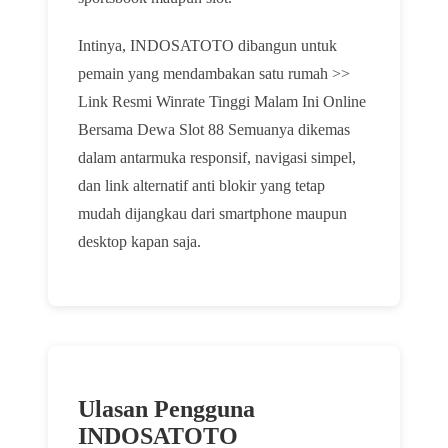
Intinya, INDOSATOTO dibangun untuk
pemain yang mendambakan satu rumah >>
Link Resmi Winrate Tinggi Malam Ini Online
Bersama Dewa Slot 88 Semuanya dikemas
dalam antarmuka responsif, navigasi simpel,
dan link alternatif anti blokir yang tetap
mudah dijangkau dari smartphone maupun
desktop kapan saja.
Ulasan Pengguna
INDOSATOTO