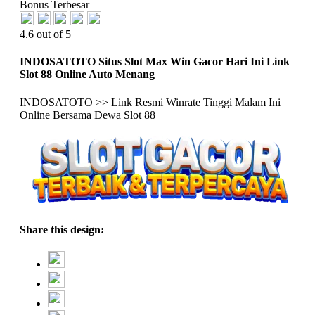
Bonus Terbesar
4.6 out of 5
INDOSATOTO Situs Slot Max Win Gacor Hari Ini Link
Slot 88 Online Auto Menang
INDOSATOTO >> Link Resmi Winrate Tinggi Malam Ini
Online Bersama Dewa Slot 88
Share this design: