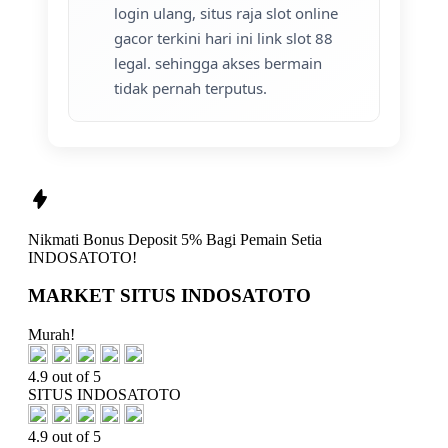
login ulang, situs raja slot online
gacor terkini hari ini link slot 88
legal. sehingga akses bermain
tidak pernah terputus.
Nikmati
Bonus Deposit 5%
Bagi Pemain Setia
INDOSATOTO!
MARKET SITUS INDOSATOTO
Murah!
4.9 out of 5
SITUS INDOSATOTO
4.9 out of 5