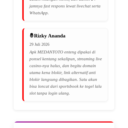
jamnya fast respons lewat livechat serta
WhatsApp.
Rizky Ananda
29 Juli 2026
Apk MEDANTOTO enteng dipakai di
ponsel kentang sekalipun, streaming live
casino-nya halus, dan begitu domain
utama kena blokir, link alternatif anti
blokir langsung dibagikan. Satu akun
bisa loncat dari sportsbook ke togel lalu
slot tanpa login ulang.