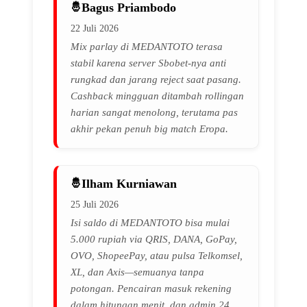
Bagus Priambodo
22 Juli 2026
Mix parlay di MEDANTOTO terasa
stabil karena server Sbobet-nya anti
rungkad dan jarang reject saat pasang.
Cashback mingguan ditambah rollingan
harian sangat menolong, terutama pas
akhir pekan penuh big match Eropa.
Ilham Kurniawan
25 Juli 2026
Isi saldo di MEDANTOTO bisa mulai
5.000 rupiah via QRIS, DANA, GoPay,
OVO, ShopeePay, atau pulsa Telkomsel,
XL, dan Axis—semuanya tanpa
potongan. Pencairan masuk rekening
dalam hitungan menit, dan admin 24