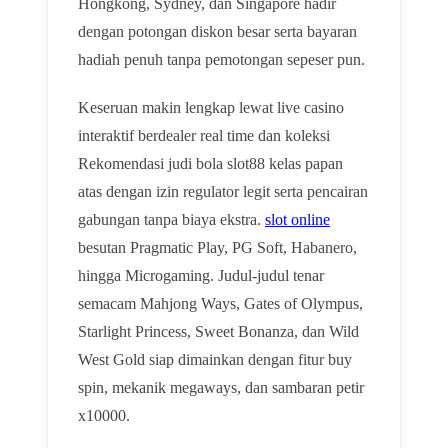
Hongkong, Sydney, dan Singapore hadir
dengan potongan diskon besar serta bayaran
hadiah penuh tanpa pemotongan sepeser pun.
Keseruan makin lengkap lewat live casino
interaktif berdealer real time dan koleksi
Rekomendasi judi bola slot88 kelas papan
atas dengan izin regulator legit serta pencairan
gabungan tanpa biaya ekstra.
slot online
besutan Pragmatic Play, PG Soft, Habanero,
hingga Microgaming. Judul-judul tenar
semacam Mahjong Ways, Gates of Olympus,
Starlight Princess, Sweet Bonanza, dan Wild
West Gold siap dimainkan dengan fitur buy
spin, mekanik megaways, dan sambaran petir
x10000.