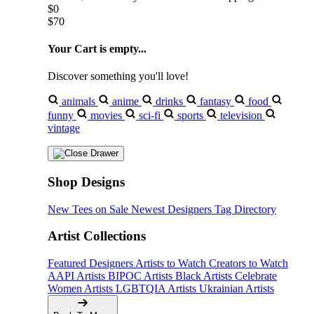
$0
$70
Your Cart is empty...
Discover something you'll love!
animals
anime
drinks
fantasy
food
funny
movies
sci-fi
sports
television
vintage
Shop Designs
New Tees on Sale
Newest Designers
Tag Directory
Artist Collections
Featured Designers
Artists to Watch
Creators to Watch
AAPI Artists
BIPOC Artists
Black Artists
Celebrate
Women Artists
LGBTQIA Artists
Ukrainian Artists