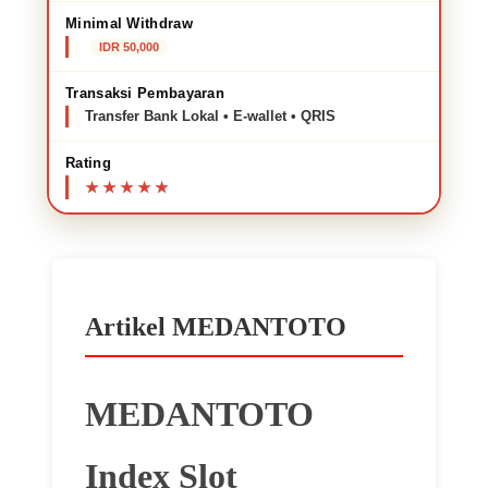
Minimal Withdraw
IDR 50,000
Transaksi Pembayaran
Transfer Bank Lokal • E-wallet • QRIS
Rating
Artikel MEDANTOTO
MEDANTOTO
Index Slot