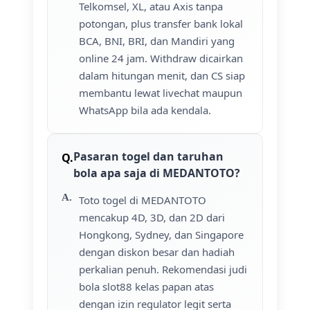
Telkomsel, XL, atau Axis tanpa
potongan, plus transfer bank lokal
BCA, BNI, BRI, dan Mandiri yang
online 24 jam. Withdraw dicairkan
dalam hitungan menit, dan CS siap
membantu lewat livechat maupun
WhatsApp bila ada kendala.
Pasaran togel dan taruhan
bola apa saja di MEDANTOTO?
Toto togel di MEDANTOTO
mencakup 4D, 3D, dan 2D dari
Hongkong, Sydney, dan Singapore
dengan diskon besar dan hadiah
perkalian penuh. Rekomendasi judi
bola slot88 kelas papan atas
dengan izin regulator legit serta