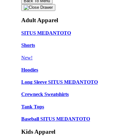
Back To Menu
Adult Apparel
SITUS MEDANTOTO
Shorts
New!
Hoodies
Long Sleeve SITUS MEDANTOTO
Crewneck Sweatshirts
Tank Tops
Baseball SITUS MEDANTOTO
Kids Apparel