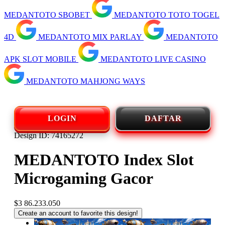
MEDANTOTO SBOBET
MEDANTOTO TOTO TOGEL
4D
MEDANTOTO MIX PARLAY
MEDANTOTO
APK SLOT MOBILE
MEDANTOTO LIVE CASINO
MEDANTOTO MAHJONG WAYS
LOGIN
DAFTAR
Design ID: 74165272
MEDANTOTO Index Slot
Microgaming Gacor
$3
86.233.050
Create an account to favorite this design!