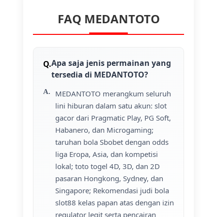
FAQ MEDANTOTO
Apa saja jenis permainan yang
tersedia di MEDANTOTO?
MEDANTOTO merangkum seluruh
lini hiburan dalam satu akun: slot
gacor dari Pragmatic Play, PG Soft,
Habanero, dan Microgaming;
taruhan bola Sbobet dengan odds
liga Eropa, Asia, dan kompetisi
lokal; toto togel 4D, 3D, dan 2D
pasaran Hongkong, Sydney, dan
Singapore; Rekomendasi judi bola
slot88 kelas papan atas dengan izin
regulator legit serta pencairan