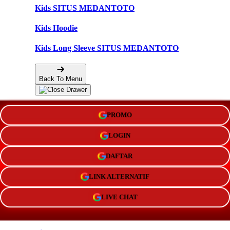
Kids SITUS MEDANTOTO
Kids Hoodie
Kids Long Sleeve SITUS MEDANTOTO
Back To Menu
Accessories
PROMO
Hats
LOGIN
New!
DAFTAR
Stickers
LINK ALTERNATIF
Magnets
LIVE CHAT
Phone Cases