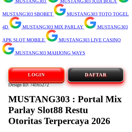
MUSTANG303
MUSTANG303 JUDI BOLA
MUSTANG303 SBOBET
MUSTANG303 TOTO TOGEL
4D
MUSTANG303 MIX PARLAY
MUSTANG303
APK SLOT MOBILE
MUSTANG303 LIVE CASINO
MUSTANG303 MAHJONG WAYS
LOGIN
DAFTAR
Design ID: 74165272
MUSTANG303 : Portal Mix
Parlay Slot88 Restu
Otoritas Terpercaya 2026