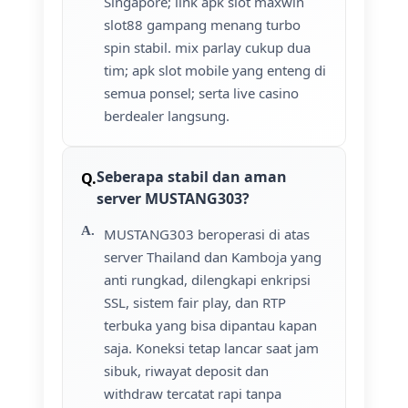
Singapore; link apk slot maxwin
slot88 gampang menang turbo
spin stabil. mix parlay cukup dua
tim; apk slot mobile yang enteng di
semua ponsel; serta live casino
berdealer langsung.
Seberapa stabil dan aman
server MUSTANG303?
MUSTANG303 beroperasi di atas
server Thailand dan Kamboja yang
anti rungkad, dilengkapi enkripsi
SSL, sistem fair play, dan RTP
terbuka yang bisa dipantau kapan
saja. Koneksi tetap lancar saat jam
sibuk, riwayat deposit dan
withdraw tercatat rapi tanpa