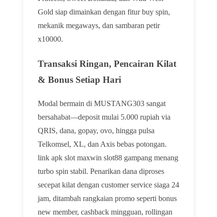
Gold siap dimainkan dengan fitur buy spin,
mekanik megaways, dan sambaran petir
x10000.
Transaksi Ringan, Pencairan Kilat
& Bonus Setiap Hari
Modal bermain di MUSTANG303 sangat
bersahabat—deposit mulai 5.000 rupiah via
QRIS, dana, gopay, ovo, hingga pulsa
Telkomsel, XL, dan Axis bebas potongan.
link apk slot maxwin slot88 gampang menang
turbo spin stabil. Penarikan dana diproses
secepat kilat dengan customer service siaga 24
jam, ditambah rangkaian promo seperti bonus
new member, cashback mingguan, rollingan