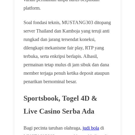
platform.
Soal fondasi teknis, MUSTANG303 ditopang
server Thailand dan Kamboja yang teruji anti
rungkad dan jarang tersendat koneksi,
dilengkapi mekanisme fair play, RTP yang
terbuka, serta enkripsi berlapis. Alhasil,
permainan tetap mulus di jam sibuk dan dana
member terjaga penuh ketika deposit ataupun
penarikan bernominal besar.
Sportsbook, Togel 4D &
Live Casino Serba Ada
Bagi pecinta taruhan olahraga,
judi bola
di