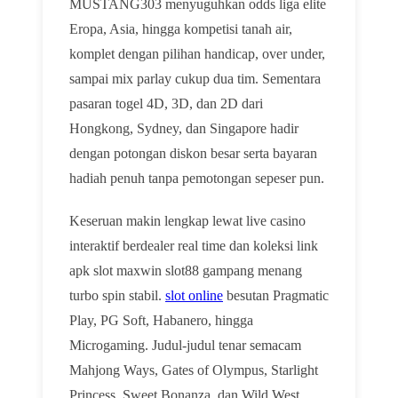
MUSTANG303 menyuguhkan odds liga elite
Eropa, Asia, hingga kompetisi tanah air,
komplet dengan pilihan handicap, over under,
sampai mix parlay cukup dua tim. Sementara
pasaran togel 4D, 3D, dan 2D dari
Hongkong, Sydney, dan Singapore hadir
dengan potongan diskon besar serta bayaran
hadiah penuh tanpa pemotongan sepeser pun.
Keseruan makin lengkap lewat live casino
interaktif berdealer real time dan koleksi link
apk slot maxwin slot88 gampang menang
turbo spin stabil.
slot online
besutan Pragmatic
Play, PG Soft, Habanero, hingga
Microgaming. Judul-judul tenar semacam
Mahjong Ways, Gates of Olympus, Starlight
Princess, Sweet Bonanza, dan Wild West