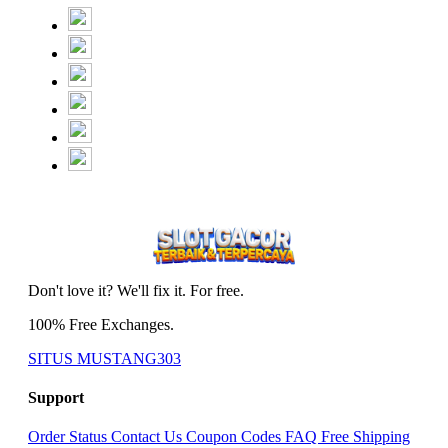
Don't love it? We'll fix it. For free.
100% Free Exchanges.
SITUS MUSTANG303
Support
Order Status
Contact Us
Coupon Codes
FAQ
Free Shipping