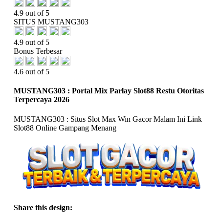
4.9 out of 5
SITUS MUSTANG303
4.9 out of 5
Bonus Terbesar
4.6 out of 5
MUSTANG303 : Portal Mix Parlay Slot88 Restu Otoritas
Terpercaya 2026
MUSTANG303 : Situs Slot Max Win Gacor Malam Ini Link
Slot88 Online Gampang Menang
Share this design: