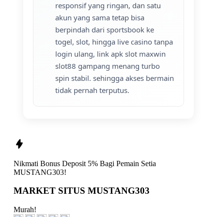
responsif yang ringan, dan satu
akun yang sama tetap bisa
berpindah dari sportsbook ke
togel, slot, hingga live casino tanpa
login ulang, link apk slot maxwin
slot88 gampang menang turbo
spin stabil. sehingga akses bermain
tidak pernah terputus.
Nikmati
Bonus Deposit 5%
Bagi Pemain Setia
MUSTANG303!
MARKET SITUS MUSTANG303
Murah!