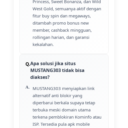
Princess, Sweet Bonanza, dan Wild
West Gold, semuanya aktif dengan
fitur buy spin dan megaways,
ditambah promo bonus new
member, cashback mingguan,
rollingan harian, dan garansi
kekalahan.
Apa solusi jika situs
MUSTANG303 tidak bisa
diakses?
MUSTANG303 menyiapkan link
alternatif anti blokir yang
diperbarui berkala supaya tetap
terbuka meski domain utama
terkena pemblokiran Kominfo atau
ISP. Tersedia pula apk mobile