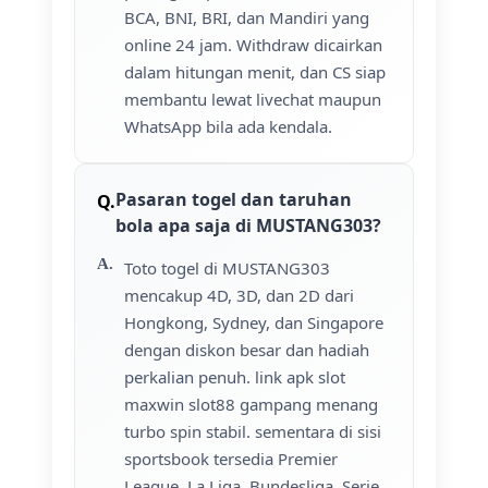
BCA, BNI, BRI, dan Mandiri yang
online 24 jam. Withdraw dicairkan
dalam hitungan menit, dan CS siap
membantu lewat livechat maupun
WhatsApp bila ada kendala.
Pasaran togel dan taruhan
bola apa saja di MUSTANG303?
Toto togel di MUSTANG303
mencakup 4D, 3D, dan 2D dari
Hongkong, Sydney, dan Singapore
dengan diskon besar dan hadiah
perkalian penuh. link apk slot
maxwin slot88 gampang menang
turbo spin stabil. sementara di sisi
sportsbook tersedia Premier
League, La Liga, Bundesliga, Serie