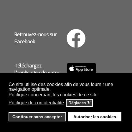
Retrouvez-nous sur
Facebook
Téléchargez
l'application de votre
mairie
Ce site utilise des cookies afin de vous fournir une
navigation optimale.
Politique concernant les cookies de ce site
Politique de confidentialité
Réglages
◮
MENTIONS LÉGALES ET POLITIQUE DE
CONFIDENTIALITÉ
-
POLITIQUE CONCERNANT LES
Continuer sans accepter
Autoriser les cookies
COOKIES
-
PLAN DU SITE
-
ACCES PRIVE