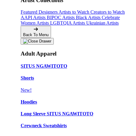
Artist Collections
Featured Designers
Artists to Watch
Creators to Watch
AAPI Artists
BIPOC Artists
Black Artists
Celebrate
Women Artists
LGBTQIA Artists
Ukrainian Artists
Back To Menu
Adult Apparel
SITUS NGAWITOTO
Shorts
New!
Hoodies
Long Sleeve SITUS NGAWITOTO
Crewneck Sweatshirts