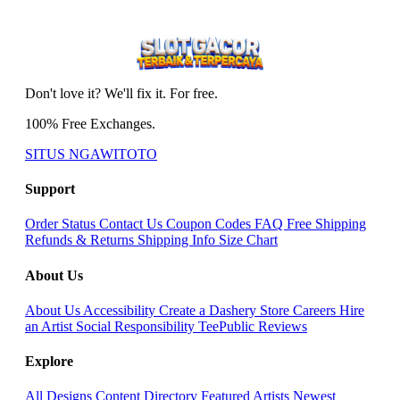
Don't love it? We'll fix it. For free.
100% Free Exchanges.
SITUS NGAWITOTO
Support
Order Status
Contact Us
Coupon Codes
FAQ
Free Shipping
Refunds & Returns
Shipping Info
Size Chart
About Us
About Us
Accessibility
Create a Dashery Store
Careers
Hire
an Artist
Social Responsibility
TeePublic Reviews
Explore
All Designs
Content Directory
Featured Artists
Newest