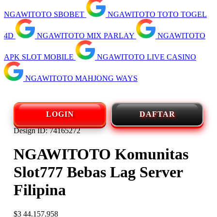
NGAWITOTO SBOBET
NGAWITOTO TOTO TOGEL
4D
NGAWITOTO MIX PARLAY
NGAWITOTO
APK SLOT MOBILE
NGAWITOTO LIVE CASINO
NGAWITOTO MAHJONG WAYS
LOGIN
DAFTAR
Design ID: 74165272
NGAWITOTO Komunitas
Slot777 Bebas Lag Server
Filipina
$3
44.157.958