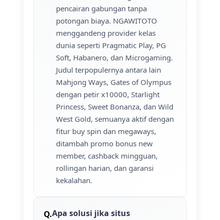
pencairan gabungan tanpa
potongan biaya. NGAWITOTO
menggandeng provider kelas
dunia seperti Pragmatic Play, PG
Soft, Habanero, dan Microgaming.
Judul terpopulernya antara lain
Mahjong Ways, Gates of Olympus
dengan petir x10000, Starlight
Princess, Sweet Bonanza, dan Wild
West Gold, semuanya aktif dengan
fitur buy spin dan megaways,
ditambah promo bonus new
member, cashback mingguan,
rollingan harian, dan garansi
kekalahan.
Apa solusi jika situs