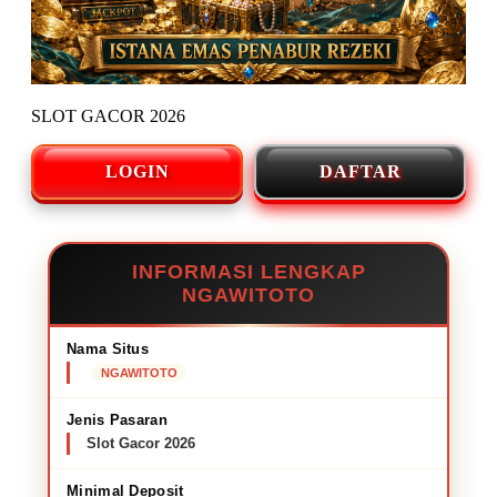
SLOT GACOR 2026
LOGIN
DAFTAR
INFORMASI LENGKAP
NGAWITOTO
Nama Situs
NGAWITOTO
Jenis Pasaran
Slot Gacor 2026
Minimal Deposit