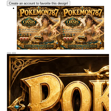
Create an account to favorite this design!