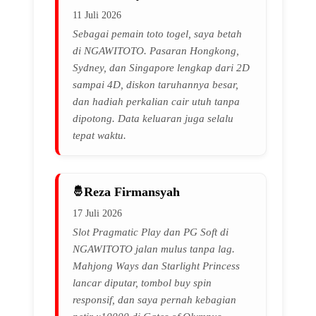
11 Juli 2026
Sebagai pemain toto togel, saya betah
di NGAWITOTO. Pasaran Hongkong,
Sydney, dan Singapore lengkap dari 2D
sampai 4D, diskon taruhannya besar,
dan hadiah perkalian cair utuh tanpa
dipotong. Data keluaran juga selalu
tepat waktu.
Reza Firmansyah
17 Juli 2026
Slot Pragmatic Play dan PG Soft di
NGAWITOTO jalan mulus tanpa lag.
Mahjong Ways dan Starlight Princess
lancar diputar, tombol buy spin
responsif, dan saya pernah kebagian