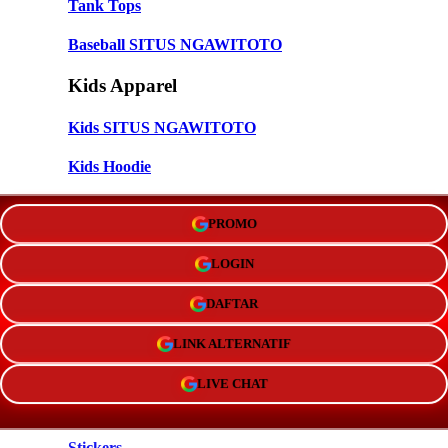
Tank Tops
Baseball SITUS NGAWITOTO
Kids Apparel
Kids SITUS NGAWITOTO
Kids Hoodie
Kids Long Sleeve SITUS NGAWITOTO
PROMO
Back To Menu
LOGIN
DAFTAR
Accessories
LINK ALTERNATIF
Hats
LIVE CHAT
New!
Stickers