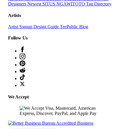
Designers
Newest SITUS NGAWITOTO
Tag Directory
Artists
Artist Signup
Design Guide
TeePublic Blog
Follow Us
We Accept