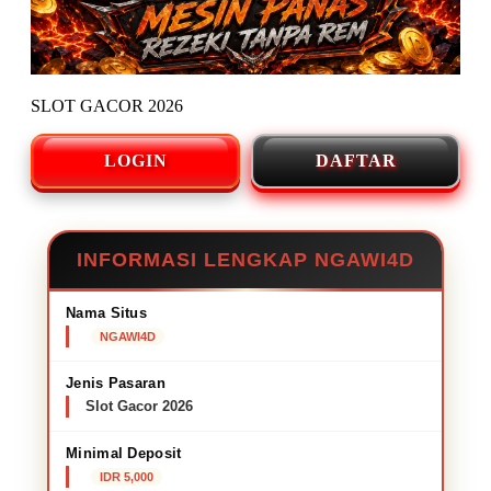
SLOT GACOR 2026
LOGIN
DAFTAR
INFORMASI LENGKAP NGAWI4D
Nama Situs
NGAWI4D
Jenis Pasaran
Slot Gacor 2026
Minimal Deposit
IDR 5,000