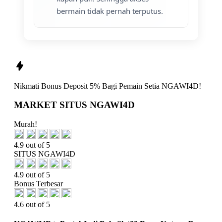
bermain tidak pernah terputus.
Nikmati
Bonus Deposit 5%
Bagi Pemain Setia
NGAWI4D!
MARKET SITUS NGAWI4D
Murah!
4.9 out of 5
SITUS NGAWI4D
4.9 out of 5
Bonus Terbesar
4.6 out of 5