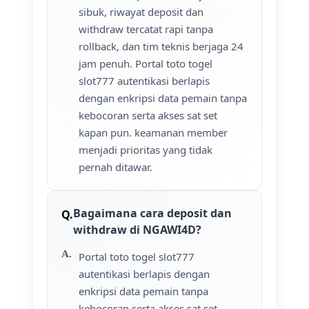
sibuk, riwayat deposit dan
withdraw tercatat rapi tanpa
rollback, dan tim teknis berjaga 24
jam penuh. Portal toto togel
slot777 autentikasi berlapis
dengan enkripsi data pemain tanpa
kebocoran serta akses sat set
kapan pun. keamanan member
menjadi prioritas yang tidak
pernah ditawar.
Bagaimana cara deposit dan
withdraw di NGAWI4D?
Portal toto togel slot777
autentikasi berlapis dengan
enkripsi data pemain tanpa
kebocoran serta akses sat set