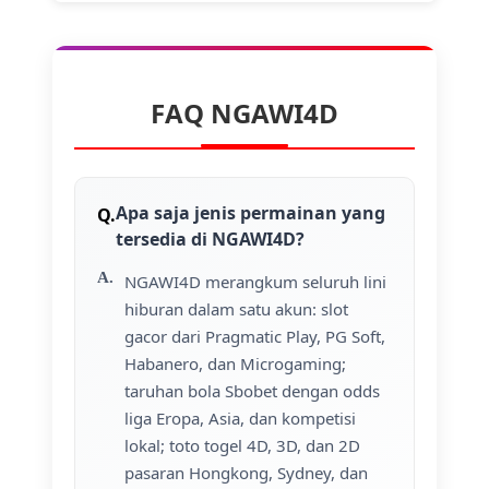
FAQ NGAWI4D
Apa saja jenis permainan yang
tersedia di NGAWI4D?
NGAWI4D merangkum seluruh lini
hiburan dalam satu akun: slot
gacor dari Pragmatic Play, PG Soft,
Habanero, dan Microgaming;
taruhan bola Sbobet dengan odds
liga Eropa, Asia, dan kompetisi
lokal; toto togel 4D, 3D, dan 2D
pasaran Hongkong, Sydney, dan