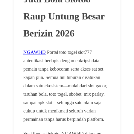
Raup Untung Besar
Berizin 2026
NGAWI4D
Portal toto togel slot777
autentikasi berlapis dengan enkripsi data
pemain tanpa kebocoran serta akses sat set
kapan pun. Semua lini hiburan disatukan
dalam satu ekosistem—mulai dari slot gacor,
taruhan bola, toto togel, sbobet, mix parlay,
sampai apk slot—sehingga satu akun saja
cukup untuk menikmati seluruh varian
permainan tanpa harus berpindah platform.
Soal fondasi teknis, NGAWI4D ditopang