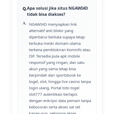
Apa solusi jika situs NGAWI4D
tidak bisa diakses?
NGAWI4D menyiapkan link
alternatif anti blokir yang
diperbarui berkala supaya tetap
terbuka meski domain utama
terkena pemblokiran Kominfo atau
ISP. Tersedia pula apk mobile
responsif yang ringan, dan satu
akun yang sama tetap bisa
berpindah dari sportsbook ke
togel, slot, hingga live casino tanpa
login ulang, Portal toto togel
slot777 autentikasi berlapis
dengan enkripsi data pemain tanpa
kebocoran serta akses sat set
kapan pun. sehingga akses