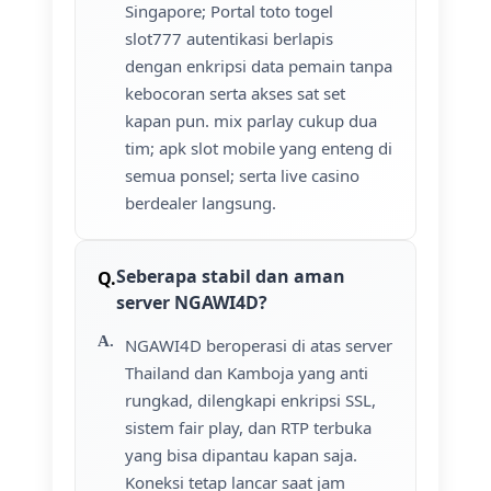
Singapore; Portal toto togel
slot777 autentikasi berlapis
dengan enkripsi data pemain tanpa
kebocoran serta akses sat set
kapan pun. mix parlay cukup dua
tim; apk slot mobile yang enteng di
semua ponsel; serta live casino
berdealer langsung.
Seberapa stabil dan aman
server NGAWI4D?
NGAWI4D beroperasi di atas server
Thailand dan Kamboja yang anti
rungkad, dilengkapi enkripsi SSL,
sistem fair play, dan RTP terbuka
yang bisa dipantau kapan saja.
Koneksi tetap lancar saat jam