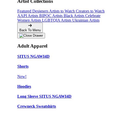
Artist Collections
Featured Designers
Artists to Watch
Creators to Watch
AAPI Artists
BIPOC Artists
Black Artists
Celebrate
Women Artists
LGBTQIA Artists
Ukrainian Artists
Back To Menu
Adult Apparel
SITUS NGAWI4D
Shorts
New!
Hoodies
Long Sleeve SITUS NGAWI4D
Crewneck Sweatshirts