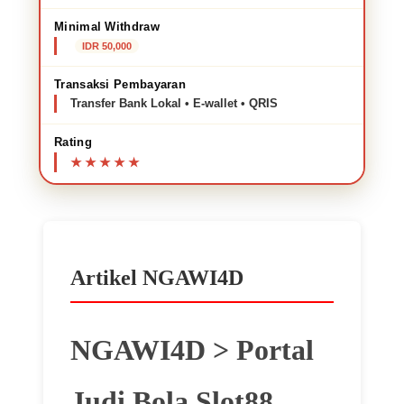
Minimal Withdraw
IDR 50,000
Transaksi Pembayaran
Transfer Bank Lokal • E-wallet • QRIS
Rating
Artikel NGAWI4D
NGAWI4D > Portal
Judi Bola Slot88