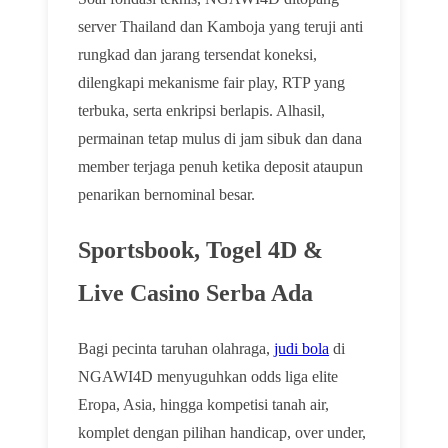
server Thailand dan Kamboja yang teruji anti
rungkad dan jarang tersendat koneksi,
dilengkapi mekanisme fair play, RTP yang
terbuka, serta enkripsi berlapis. Alhasil,
permainan tetap mulus di jam sibuk dan dana
member terjaga penuh ketika deposit ataupun
penarikan bernominal besar.
Sportsbook, Togel 4D &
Live Casino Serba Ada
Bagi pecinta taruhan olahraga,
judi bola
di
NGAWI4D menyuguhkan odds liga elite
Eropa, Asia, hingga kompetisi tanah air,
komplet dengan pilihan handicap, over under,