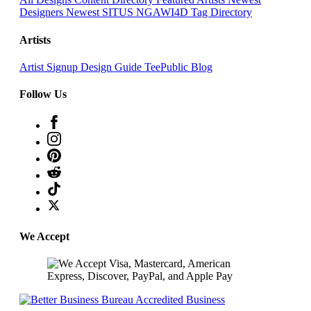
Designers
Newest SITUS NGAWI4D
Tag Directory
Artists
Artist Signup
Design Guide
TeePublic Blog
Follow Us
We Accept