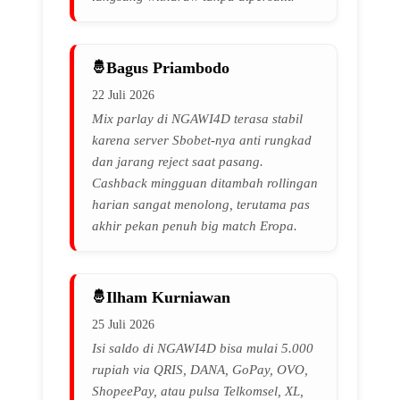
Bagus Priambodo
22 Juli 2026
Mix parlay di NGAWI4D terasa stabil
karena server Sbobet-nya anti rungkad
dan jarang reject saat pasang.
Cashback mingguan ditambah rollingan
harian sangat menolong, terutama pas
akhir pekan penuh big match Eropa.
Ilham Kurniawan
25 Juli 2026
Isi saldo di NGAWI4D bisa mulai 5.000
rupiah via QRIS, DANA, GoPay, OVO,
ShopeePay, atau pulsa Telkomsel, XL,