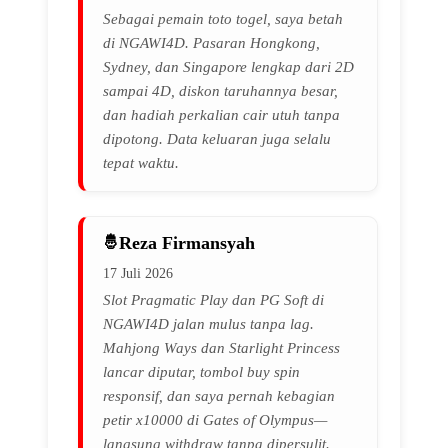
Sebagai pemain toto togel, saya betah
di NGAWI4D. Pasaran Hongkong,
Sydney, dan Singapore lengkap dari 2D
sampai 4D, diskon taruhannya besar,
dan hadiah perkalian cair utuh tanpa
dipotong. Data keluaran juga selalu
tepat waktu.
Reza Firmansyah
17 Juli 2026
Slot Pragmatic Play dan PG Soft di
NGAWI4D jalan mulus tanpa lag.
Mahjong Ways dan Starlight Princess
lancar diputar, tombol buy spin
responsif, dan saya pernah kebagian
petir x10000 di Gates of Olympus—
langsung withdraw tanpa dipersulit.