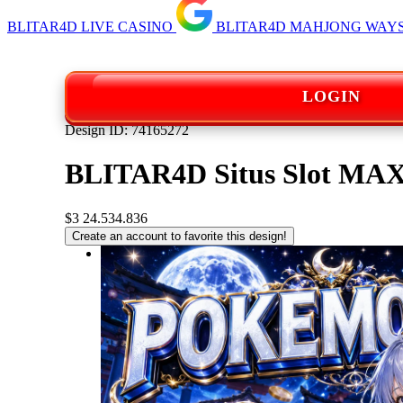
BLITAR4D LIVE CASINO
BLITAR4D MAHJONG WAY
LOGIN
Design ID: 74165272
BLITAR4D Situs Slot MAX
$3
24.534.836
Create an account to favorite this design!