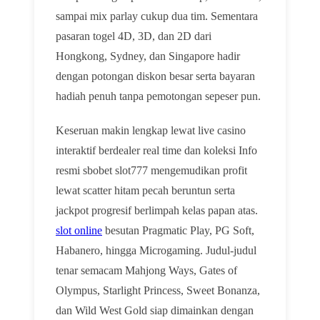
sampai mix parlay cukup dua tim. Sementara
pasaran togel 4D, 3D, dan 2D dari
Hongkong, Sydney, dan Singapore hadir
dengan potongan diskon besar serta bayaran
hadiah penuh tanpa pemotongan sepeser pun.
Keseruan makin lengkap lewat live casino
interaktif berdealer real time dan koleksi Info
resmi sbobet slot777 mengemudikan profit
lewat scatter hitam pecah beruntun serta
jackpot progresif berlimpah kelas papan atas.
slot online
besutan Pragmatic Play, PG Soft,
Habanero, hingga Microgaming. Judul-judul
tenar semacam Mahjong Ways, Gates of
Olympus, Starlight Princess, Sweet Bonanza,
dan Wild West Gold siap dimainkan dengan