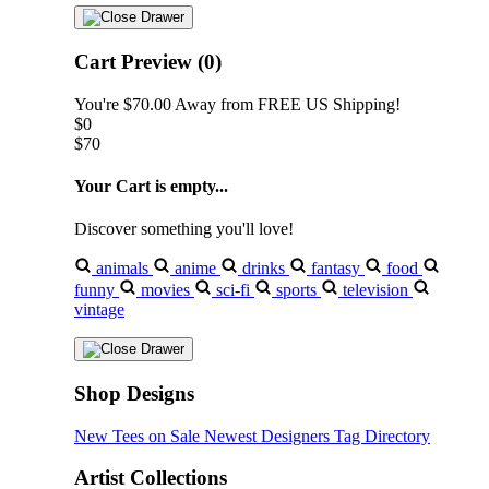
Cart Preview (0)
You're
$70.00
Away from
FREE US Shipping!
$0
$70
Your Cart is empty...
Discover something you'll love!
animals
anime
drinks
fantasy
food
funny
movies
sci-fi
sports
television
vintage
Shop Designs
New Tees on Sale
Newest Designers
Tag Directory
Artist Collections