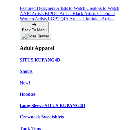
Featured Designers
Artists to Watch
Creators to Watch
AAPI Artists
BIPOC Artists
Black Artists
Celebrate
Women Artists
LGBTQIA Artists
Ukrainian Artists
Back To Menu
Adult Apparel
SITUS KUPANG4D
Shorts
New!
Hoodies
Long Sleeve SITUS KUPANG4D
Crewneck Sweatshirts
Tank Tops