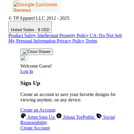
© TP Apparel LLC 2012 - 2025
United States - $ USD
Product Safety
Intellectual Property Policy
CA: Do Not Sell
My Personal Information
Privacy Policy
Terms
Welcome Guest!
Log In
Sign Up
Create an account to save your favorite designs for
viewing anytime, on any device.
Create an Account
Artist Sign Up
About TeePublic
Social
Responsibility
Create Account