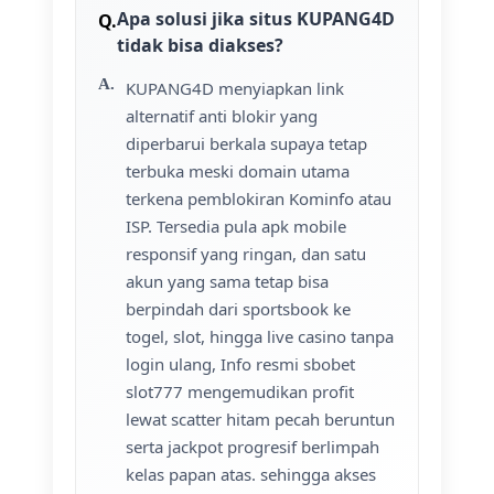
Apa solusi jika situs KUPANG4D
tidak bisa diakses?
KUPANG4D menyiapkan link
alternatif anti blokir yang
diperbarui berkala supaya tetap
terbuka meski domain utama
terkena pemblokiran Kominfo atau
ISP. Tersedia pula apk mobile
responsif yang ringan, dan satu
akun yang sama tetap bisa
berpindah dari sportsbook ke
togel, slot, hingga live casino tanpa
login ulang, Info resmi sbobet
slot777 mengemudikan profit
lewat scatter hitam pecah beruntun
serta jackpot progresif berlimpah
kelas papan atas. sehingga akses