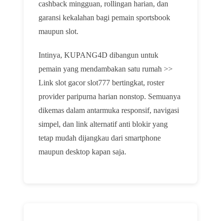
cashback mingguan, rollingan harian, dan
garansi kekalahan bagi pemain sportsbook
maupun slot.
Intinya, KUPANG4D dibangun untuk
pemain yang mendambakan satu rumah >>
Link slot gacor slot777 bertingkat, roster
provider paripurna harian nonstop. Semuanya
dikemas dalam antarmuka responsif, navigasi
simpel, dan link alternatif anti blokir yang
tetap mudah dijangkau dari smartphone
maupun desktop kapan saja.