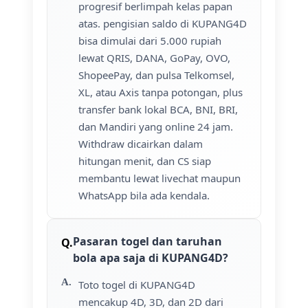
progresif berlimpah kelas papan
atas. pengisian saldo di KUPANG4D
bisa dimulai dari 5.000 rupiah
lewat QRIS, DANA, GoPay, OVO,
ShopeePay, dan pulsa Telkomsel,
XL, atau Axis tanpa potongan, plus
transfer bank lokal BCA, BNI, BRI,
dan Mandiri yang online 24 jam.
Withdraw dicairkan dalam
hitungan menit, dan CS siap
membantu lewat livechat maupun
WhatsApp bila ada kendala.
Pasaran togel dan taruhan
bola apa saja di KUPANG4D?
Toto togel di KUPANG4D
mencakup 4D, 3D, dan 2D dari