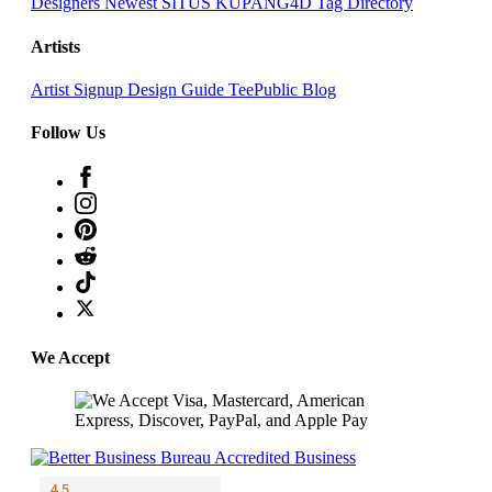
Designers
Newest SITUS KUPANG4D
Tag Directory
Artists
Artist Signup
Design Guide
TeePublic Blog
Follow Us
We Accept