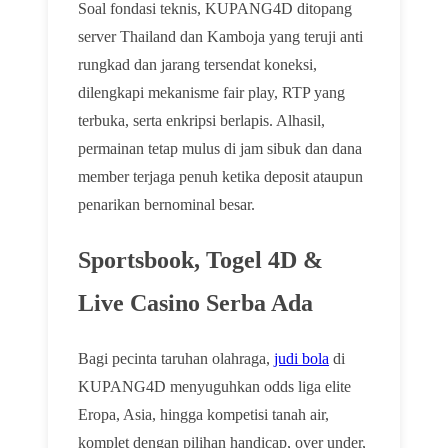
Soal fondasi teknis, KUPANG4D ditopang
server Thailand dan Kamboja yang teruji anti
rungkad dan jarang tersendat koneksi,
dilengkapi mekanisme fair play, RTP yang
terbuka, serta enkripsi berlapis. Alhasil,
permainan tetap mulus di jam sibuk dan dana
member terjaga penuh ketika deposit ataupun
penarikan bernominal besar.
Sportsbook, Togel 4D &
Live Casino Serba Ada
Bagi pecinta taruhan olahraga,
judi bola
di
KUPANG4D menyuguhkan odds liga elite
Eropa, Asia, hingga kompetisi tanah air,
komplet dengan pilihan handicap, over under,