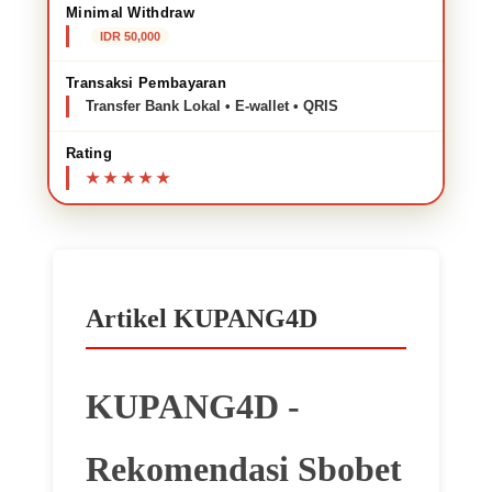
Minimal Withdraw
IDR 50,000
Transaksi Pembayaran
Transfer Bank Lokal • E-wallet • QRIS
Rating
Artikel KUPANG4D
KUPANG4D -
Rekomendasi Sbobet