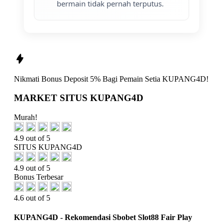
bermain tidak pernah terputus.
Nikmati
Bonus Deposit 5%
Bagi Pemain Setia
KUPANG4D!
MARKET SITUS KUPANG4D
Murah!
4.9 out of 5
SITUS KUPANG4D
4.9 out of 5
Bonus Terbesar
4.6 out of 5
KUPANG4D - Rekomendasi Sbobet Slot88 Fair Play