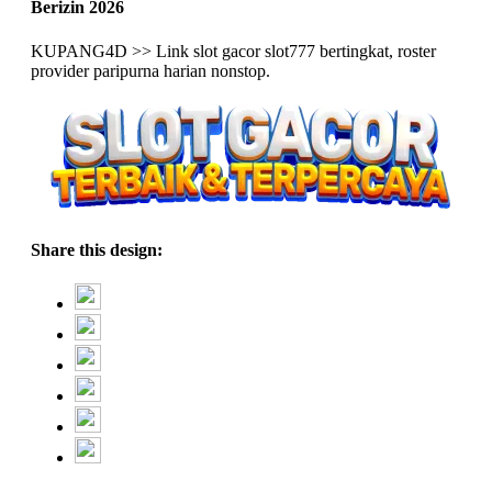
Berizin 2026
KUPANG4D >> Link slot gacor slot777 bertingkat, roster
provider paripurna harian nonstop.
Share this design: