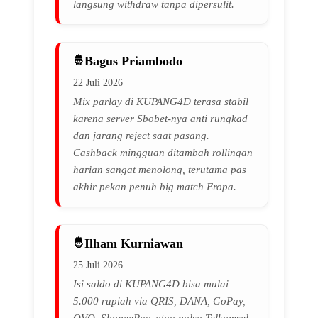
langsung withdraw tanpa dipersulit.
Bagus Priambodo
22 Juli 2026
Mix parlay di KUPANG4D terasa stabil
karena server Sbobet-nya anti rungkad
dan jarang reject saat pasang.
Cashback mingguan ditambah rollingan
harian sangat menolong, terutama pas
akhir pekan penuh big match Eropa.
Ilham Kurniawan
25 Juli 2026
Isi saldo di KUPANG4D bisa mulai
5.000 rupiah via QRIS, DANA, GoPay,
OVO, ShopeePay, atau pulsa Telkomsel,