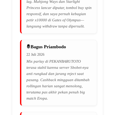
lag. Mahjong Ways dan Starlight
Princess lancar diputar, tombol buy spin
responsif, dan saya pernah kebagian
petir x10000 di Gates of Olympus—
langsung withdraw tanpa dipersulit.
Bagus Priambodo
22 Juli 2026
Mix parlay di PEKANBARUTOTO
terasa stabil karena server Sbobet-nya
anti rungkad dan jarang reject saat
pasang. Cashback mingguan ditambah
rollingan harian sangat menolong,
terutama pas akhir pekan penuh big
match Eropa.