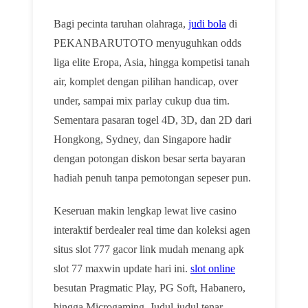
Bagi pecinta taruhan olahraga,
judi bola
di
PEKANBARUTOTO menyuguhkan odds
liga elite Eropa, Asia, hingga kompetisi tanah
air, komplet dengan pilihan handicap, over
under, sampai mix parlay cukup dua tim.
Sementara pasaran togel 4D, 3D, dan 2D dari
Hongkong, Sydney, dan Singapore hadir
dengan potongan diskon besar serta bayaran
hadiah penuh tanpa pemotongan sepeser pun.
Keseruan makin lengkap lewat live casino
interaktif berdealer real time dan koleksi agen
situs slot 777 gacor link mudah menang apk
slot 77 maxwin update hari ini.
slot online
besutan Pragmatic Play, PG Soft, Habanero,
hingga Microgaming. Judul-judul tenar