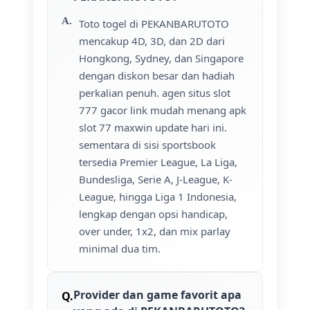
Toto togel di PEKANBARUTOTO
mencakup 4D, 3D, dan 2D dari
Hongkong, Sydney, dan Singapore
dengan diskon besar dan hadiah
perkalian penuh. agen situs slot
777 gacor link mudah menang apk
slot 77 maxwin update hari ini.
sementara di sisi sportsbook
tersedia Premier League, La Liga,
Bundesliga, Serie A, J-League, K-
League, hingga Liga 1 Indonesia,
lengkap dengan opsi handicap,
over under, 1x2, dan mix parlay
minimal dua tim.
Provider dan game favorit apa