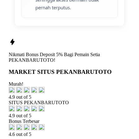
pernah terputus.
Nikmati
Bonus Deposit 5%
Bagi Pemain Setia
PEKANBARUTOTO!
MARKET SITUS PEKANBARUTOTO
Murah!
4.9 out of 5
SITUS PEKANBARUTOTO
4.9 out of 5
Bonus Terbesar
4.6 out of 5