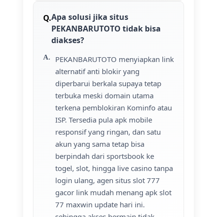
Apa solusi jika situs
PEKANBARUTOTO tidak bisa
diakses?
PEKANBARUTOTO menyiapkan link
alternatif anti blokir yang
diperbarui berkala supaya tetap
terbuka meski domain utama
terkena pemblokiran Kominfo atau
ISP. Tersedia pula apk mobile
responsif yang ringan, dan satu
akun yang sama tetap bisa
berpindah dari sportsbook ke
togel, slot, hingga live casino tanpa
login ulang, agen situs slot 777
gacor link mudah menang apk slot
77 maxwin update hari ini.
sehingga akses bermain tidak