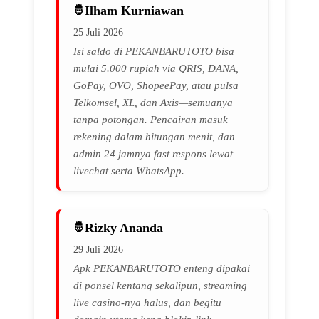
Ilham Kurniawan
25 Juli 2026
Isi saldo di PEKANBARUTOTO bisa
mulai 5.000 rupiah via QRIS, DANA,
GoPay, OVO, ShopeePay, atau pulsa
Telkomsel, XL, dan Axis—semuanya
tanpa potongan. Pencairan masuk
rekening dalam hitungan menit, dan
admin 24 jamnya fast respons lewat
livechat serta WhatsApp.
Rizky Ananda
29 Juli 2026
Apk PEKANBARUTOTO enteng dipakai
di ponsel kentang sekalipun, streaming
live casino-nya halus, dan begitu