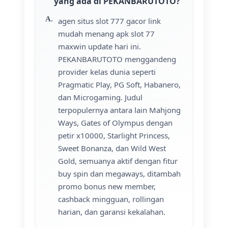
yang ada di PEKANBARUTOTO?
agen situs slot 777 gacor link
mudah menang apk slot 77
maxwin update hari ini.
PEKANBARUTOTO menggandeng
provider kelas dunia seperti
Pragmatic Play, PG Soft, Habanero,
dan Microgaming. Judul
terpopulernya antara lain Mahjong
Ways, Gates of Olympus dengan
petir x10000, Starlight Princess,
Sweet Bonanza, dan Wild West
Gold, semuanya aktif dengan fitur
buy spin dan megaways, ditambah
promo bonus new member,
cashback mingguan, rollingan
harian, dan garansi kekalahan.