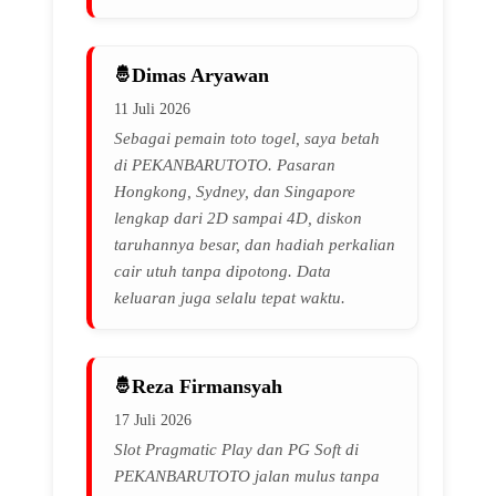
Dimas Aryawan
11 Juli 2026
Sebagai pemain toto togel, saya betah
di PEKANBARUTOTO. Pasaran
Hongkong, Sydney, dan Singapore
lengkap dari 2D sampai 4D, diskon
taruhannya besar, dan hadiah perkalian
cair utuh tanpa dipotong. Data
keluaran juga selalu tepat waktu.
Reza Firmansyah
17 Juli 2026
Slot Pragmatic Play dan PG Soft di
PEKANBARUTOTO jalan mulus tanpa