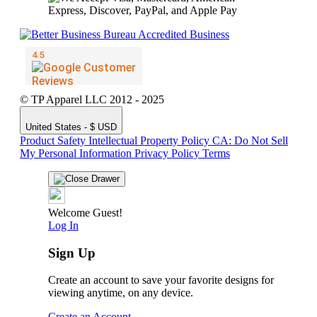
© TP Apparel LLC 2012 - 2025
United States - $ USD
Product Safety
Intellectual Property Policy
CA: Do Not Sell
My Personal Information
Privacy Policy
Terms
Welcome Guest!
Log In
Sign Up
Create an account to save your favorite designs for
viewing anytime, on any device.
Create an Account