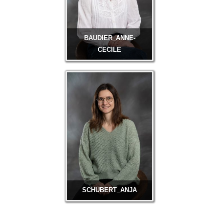
BAUDIER_ANNE-
CECILE
BURLA_NORIS
SCHUBERT_ANJA
MERLE_SA