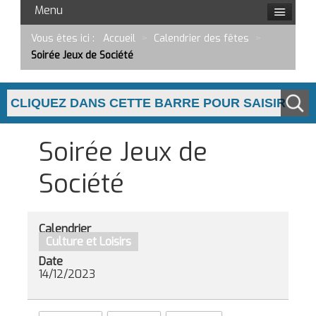
Menu
Vous êtes ici :
Accueil
>
Calendrier des fêtes
>
Soirée Jeux de Société
Soirée Jeux de
Société
Calendrier
Culture et Loisirs
Date
14/12/2023