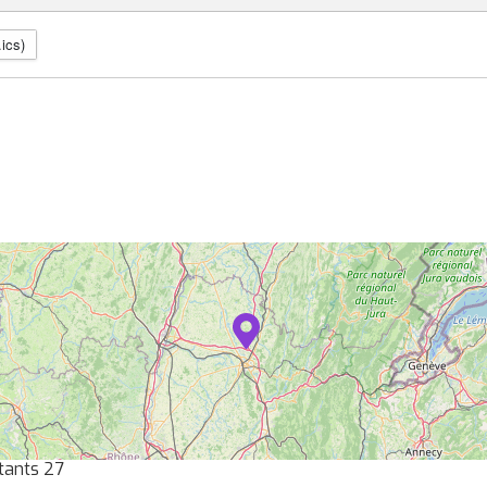
.ics)
tants 27