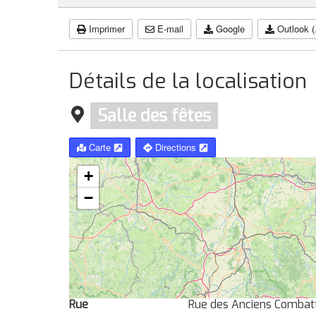
Imprimer
E-mail
Google
Outlook (
Détails de la localisation
Salle des fêtes
Carte
Directions
+
−
Rue
Rue des Anciens Combat