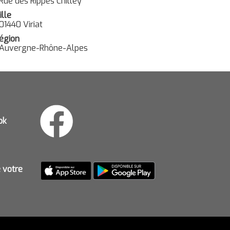
Rue des Rippes Chilley
ille
01440 Viriat
égion
Auvergne-Rhône-Alpes
ok
e votre