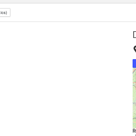
.ics)
R