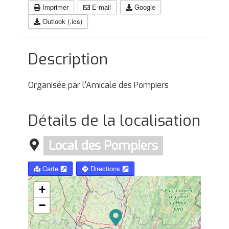
Imprimer
E-mail
Google
Outlook (.ics)
Description
Organisée par l'Amicale des Pompiers
Détails de la localisation
Local des Pompiers
Carte
Directions
+
−