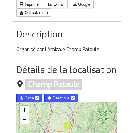
Imprimer
E-mail
Google
Outlook (.ics)
Description
Organisé par l'Amicale Champ Pataule
Détails de la localisation
Champ Pataule
Carte
Directions
+
−