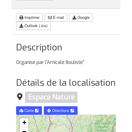
Imprimer
E-mail
Google
Outlook (.ics)
Description
Organisé par l'Amicale Bouliste"
Détails de la localisation
Espace Nature
Carte
Directions
+
−