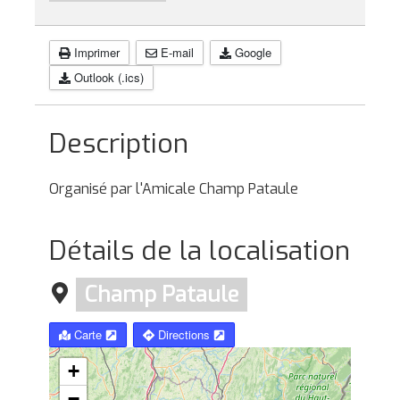
Imprimer
E-mail
Google
Outlook (.ics)
Description
Organisé par l'Amicale Champ Pataule
Détails de la localisation
Champ Pataule
Carte
Directions
+
−