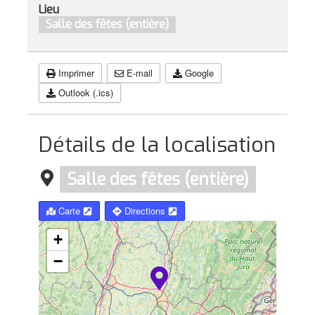
Lieu
Salle des fêtes (entière)
Imprimer
E-mail
Google
Outlook (.ics)
Détails de la localisation
Salle des fêtes (entière)
Carte
Directions
+
−