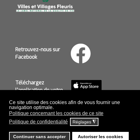
Retrouvez-nous sur
Facebook
Téléchargez
l'application de votre
mairie
Ce site utilise des cookies afin de vous fournir une
navigation optimale.
Politique concernant les cookies de ce site
Politique de confidentialité
Réglages
◮
MENTIONS LÉGALES ET POLITIQUE DE
CONFIDENTIALITÉ
-
POLITIQUE CONCERNANT LES
Continuer sans accepter
Autoriser les cookies