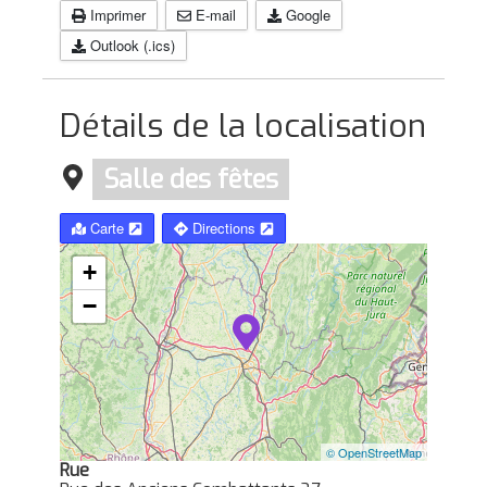
Imprimer
E-mail
Google
Outlook (.ics)
Détails de la localisation
Salle des fêtes
Carte
Directions
+
−
© OpenStreetMap
Rue