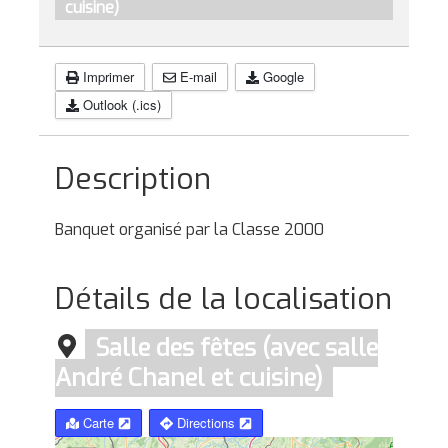
cuisine)
Imprimer
E-mail
Google
Outlook (.ics)
Description
Banquet organisé par la Classe 2000
Détails de la localisation
Salle des fêtes (avec salle
André Chanel et cuisine)
Carte
Directions