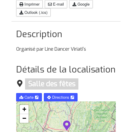
Imprimer
E-mail
Google
Outlook (.ics)
Description
Organisé par Line Dancer Viriati's
Détails de la localisation
Salle des fêtes
Carte
Directions
+
−