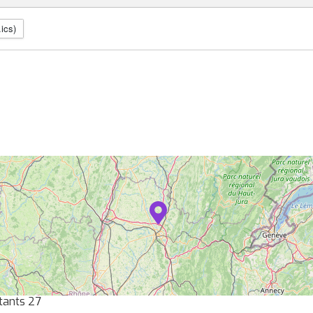
.ics)
tants 27