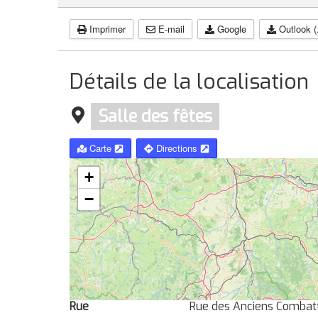
Imprimer
E-mail
Google
Outlook (
Détails de la localisation
Salle des fêtes
Carte
Directions
+
−
Rue
Rue des Anciens Combat