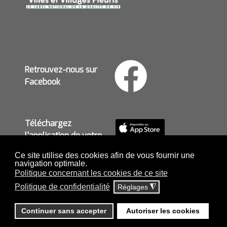
Retrouvez-nous sur
Facebook
Téléchargez
l'application de votre
mairie
Ce site utilise des cookies afin de vous fournir une
navigation optimale.
Politique concernant les cookies de ce site
Politique de confidentialité
Réglages
◮
MENTIONS LÉGALES ET POLITIQUE DE
CONFIDENTIALITÉ
-
POLITIQUE CONCERNANT LES
Continuer sans accepter
Autoriser les cookies
COOKIES
-
PLAN DU SITE
-
ACCES PRIVE